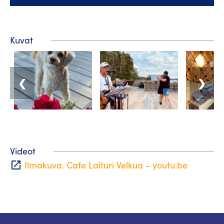
Kuvat
❮
❯
Videot
open_in_new
Ilmakuva. Cafe Laituri Velkua - youtu.be
Matkailuneuvonta