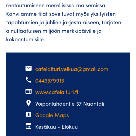
rentoutumiseen merellisissä maisemissa.
Kahvilamme tilat soveltuvat myös yksityisten
tapahtumien ja juhlien järjestämiseen, tarjoten
ainutlaatuisen miljöön merkkipäiville ja
kokoontumisille.
email
cafelaituri.velkua@gmail.com
phone
0443379913
web
www.cafelaituri.fi
place
Voiponlahdentie 37 Naantali
map
Google Maps
event
Kesäkuu - Elokuu