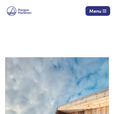
Menu
Siirry
suoraan
sisältöön