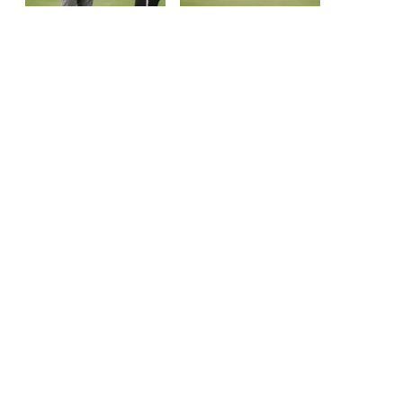
Matkailuneuvonta
Puhelin: +358 400 117 123
Sähköposti: visit@pargas.fi
Sivustollamme käytetään evästeitä (cookies).
Keräämme evästeiden avulla sivuston
kävijätilastoja ja analysoimme tietoja. Voimme
käyttää sivustojemme käytöstä kerättyä tietoa