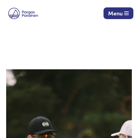
Menu
Siirry
suoraan
sisältöön