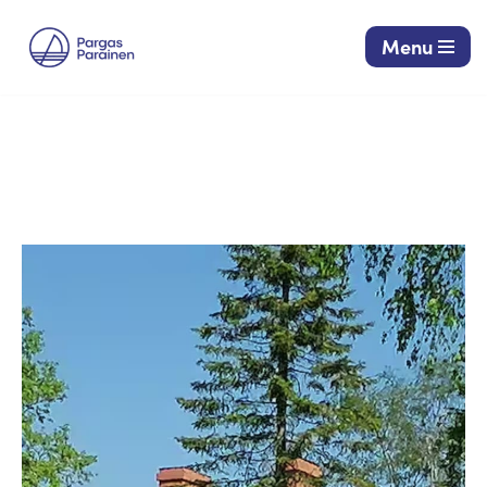
Menu
Siirry
suoraan
sisältöön