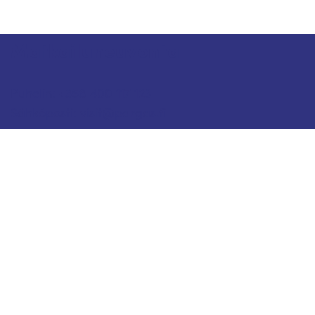
Matkailuneuvonta
Puhelin: +358 400 117 123
Sähköposti: visit@pargas.fi
Sivustollamme käytetään evästeitä (cookies).
Keräämme evästeiden avulla sivuston
kävijätilastoja ja analysoimme tietoja. Voimme
käyttää sivustojemme käytöstä kerättyä tietoa
myös tietylle selaimelle kohdennetun mainonnan