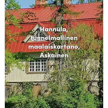
Hannula,
tunnelmallinen
maalaiskartano,
Askainen