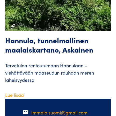
Hannula, tunnelmallinen
maalaiskartano, Askainen
Tervetuloa rentoutumaan Hannulaan –
viehättävään maaseudun rauhaan meren
läheisyydessä
Lue lisää
email
immala.suomi@gmail.com