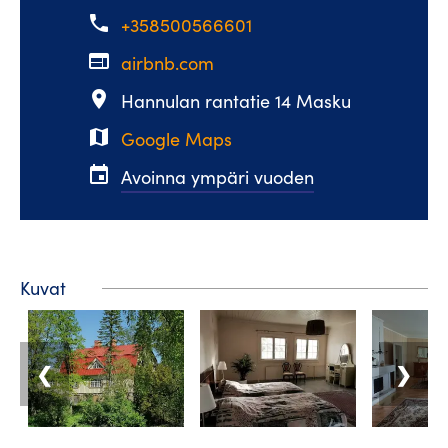
phone
+358500566601
web
airbnb.com
place
Hannulan rantatie 14 Masku
map
Google Maps
event
Avoinna ympäri vuoden
Kuvat
❮
❯