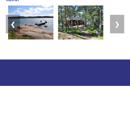
❮
❯
Matkailuneuvonta
Puhelin: +358 400 117 123
Sähköposti: visit@pargas.fi