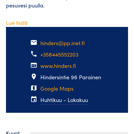
pesuvesi puulla.
Lue lisää
email
hinders@pp.inet.fi
phone
+358445552203
web
www.hinders.fi
place
Hindersintie 96 Parainen
map
Google Maps
event
Huhtikuu - Lokakuu
Kuvat