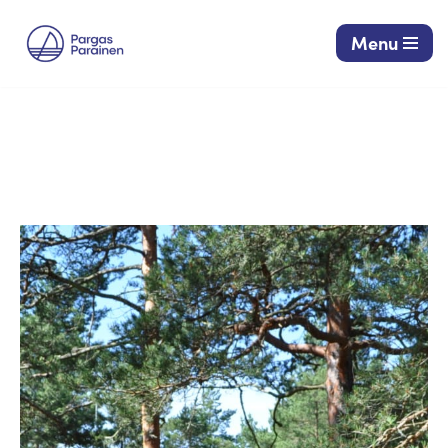
Menu
Siirry
suoraan
sisältöön