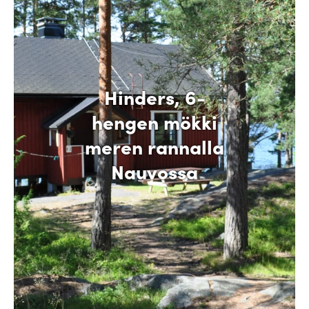
Hinders, 6-
hengen mökki
meren rannalla
Nauvossa