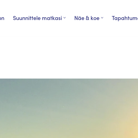
on
Suunnittele matkasi
Näe & koe
Tapahtum