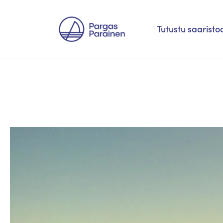
Siirry
Tutustu saaristo
suoraan
sisältöön