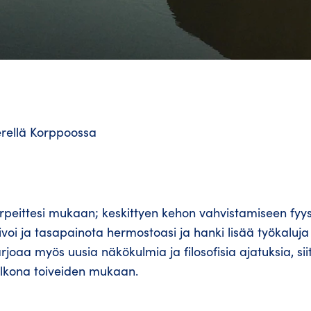
erellä Korppoossa
rpeittesi mukaan; keskittyen kehon vahvistamiseen fyys
oi ja tasapainota hermostoasi ja hanki lisää työkaluja 
joaa myös uusia näkökulmia ja filosofisia ajatuksia, sii
 ulkona toiveiden mukaan.