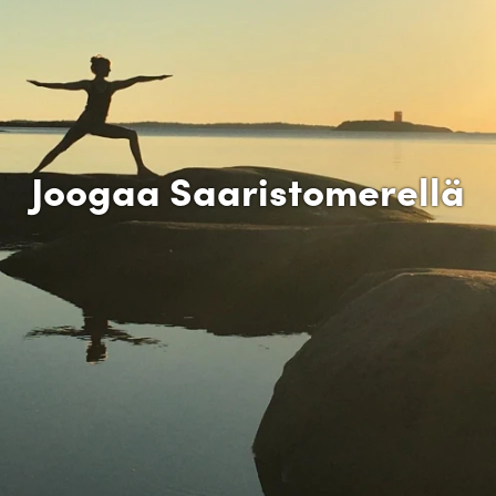
Joogaa Saaristomerellä