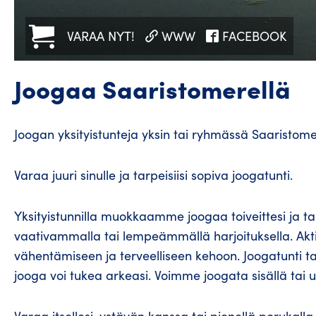
VARAA NYT!
WWW
FACEBOOK
Joogaa Saaristomerellä
Joogan yksityistunteja yksin tai ryhmässä Saaristom
Varaa juuri sinulle ja tarpeisiisi sopiva joogatunti.
Yksityistunnilla muokkaamme joogaa toiveittesi ja ta
vaativammalla tai lempeämmällä harjoituksella. Aktiv
vähentämiseen ja terveelliseen kehoon. Joogatunti tar
jooga voi tukea arkeasi. Voimme joogata sisällä tai