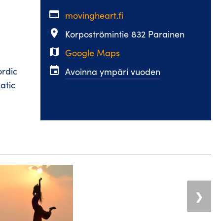
web
movingheart.fi
place
Korpoströmintie 832 Parainen
map
Google Maps
event
ordic
Avoinna ympäri vuoden
atic
❯