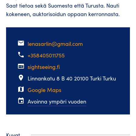
Saat tietoa sekä Suomesta että Turusta. Nauti
kokeneen, auktorisoidun oppaan kerronnasta.
email
lenasarlin@gmail.com
phone
+358405011755
web
sightseeing.fi
place
Linnankatu 8 B 40 20100 Turki Turku
map
Google Maps
event
Avoinna ympäri vuoden
Kuvat