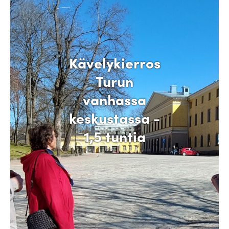
Kävelykierros
Turun
vanhassa
keskustassa -
1,5 tuntia