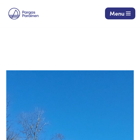
Menu
Siirry
suoraan
sisältöön