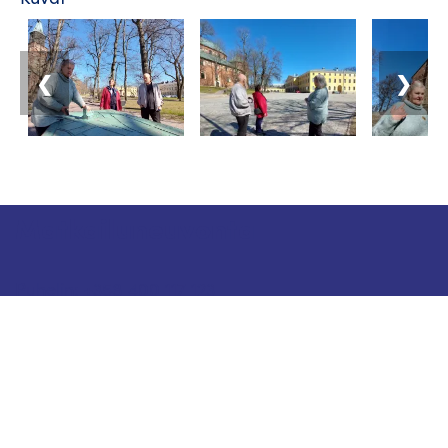
❮
❯
Matkailuneuvonta
Puhelin: +358 400 117 123
Sähköposti: visit@pargas.fi