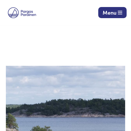
Menu
Siirry
suoraan
sisältöön