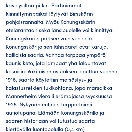
kävelysiltaa pitkin. Parhaimmat
kiinnittymispaikat löytyvät Birsskärin
pohjoisrannalta. Myös Konungsskärin
etelärantaan sekä länsipuolelle voi kiinnittyä.
Konungskäriin pääsee vain veneellä.
Konungsskär ja sen lähisaaret ovat karuja,
kallioisia saaria. Vanhaa torppaa ympäröi
kaunis keto, jota lampaat yhä laiduntavat
kesäisin. Vakituisen asutuksen loputtua vuonna
1916, saarta käytettiin metsästys- ja
kalastusretkien tukikohtana. Jopa marsalkka
Mannerheim vieraili erämajassa syyskuussa
1926. Nykyään entinen torppa toimii
autiotupana. Elämään Konungsskärilla ja
saaren historiaan voi tutustua saarta
kiertävällä luontopolulla (0,4 km)