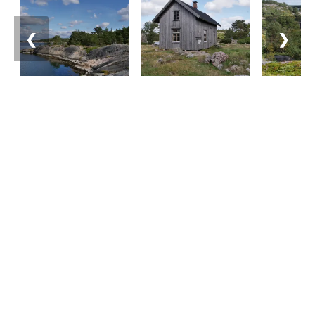
❮
❯
Matkailuneuvonta
Puhelin: +358 400 117 123
Sähköposti: visit@pargas.fi
Sivustollamme käytetään evästeitä (cookies).