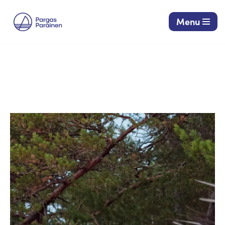
Menu
Siirry
suoraan
sisältöön