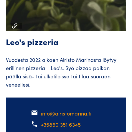
Leo's pizzeria
Vuodesta 2022 alkaen Airisto Marinasta löytyy
erillinen pizzeria - Leo's. Syö pizzaa paikan
päällä sisä- tai ulkotiloissa tai tilaa suoraan
veneellesi.
email
info@airistomarina.fi
phone
+35850 351 6345