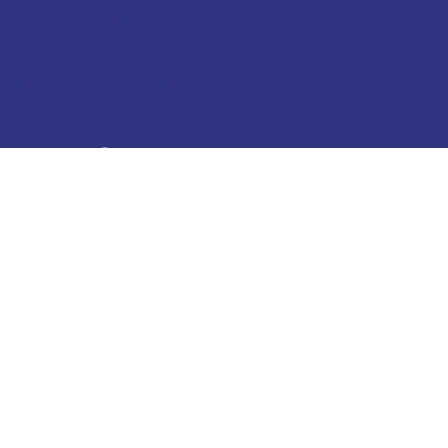
Matkailuneuvonta
Puhelin: +358 400 117 123
Sähköposti: visit@pargas.fi
Sivustollamme käytetään evästeitä (cookies).
Keräämme evästeiden avulla sivuston
kävijätilastoja ja analysoimme tietoja. Voimme
käyttää sivustojemme käytöstä kerättyä tietoa
myös tietylle selaimelle kohdennetun mainonnan
tai sisällön tuottamiseen. Tavoitteenamme on
kehittää sivustomme laatua ja sisältöjä