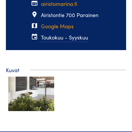
web
airistomarina.fi
place
Airistontie 700 Parainen
map
Google Maps
event
Toukokuu - Syyskuu
Kuvat