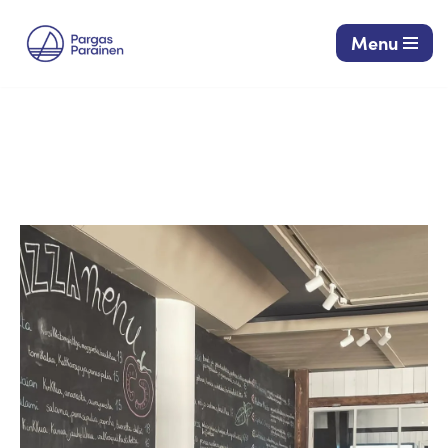
Menu
Siirry
suoraan
sisältöön