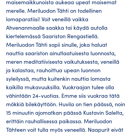
maisemaikkunoista aukeaa upeat maisemat
merelle. Meriluodon Tähti on todellinen
lomaparatiisi! Voit veneillä vaikka
Ahvenanmaalle saakka tai käydä autolla
kiertelemässä Saariston Rengastiellä.
Meriluodon Tähti sopii sinulle, joka haluat
nauttia saariston ainutlaatuisesta luonnosta,
meren meditatiivisesta vaikutuksesta, veneillä
ja kalastaa, rauhoittua upean luonnon
syleilyssä, mutta kuitenkin nauttia lomasta
kaikilla mukavuuksilla. Vuokraajan tulee olla
vähintään 24-vuotias. Emme siis vuokraa tätä
mökkiä bilekäyttöön. Huvila on tien päässä, noin
15 minuutin ajomatkan päässä Kustavin Salelta,
erittäin rauhallisessa paikassa. Meriluodon
Tähteen voit tulla myös veneellä. Naapurit eivät