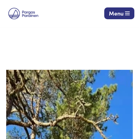
Menu
Siirry
suoraan
sisältöön