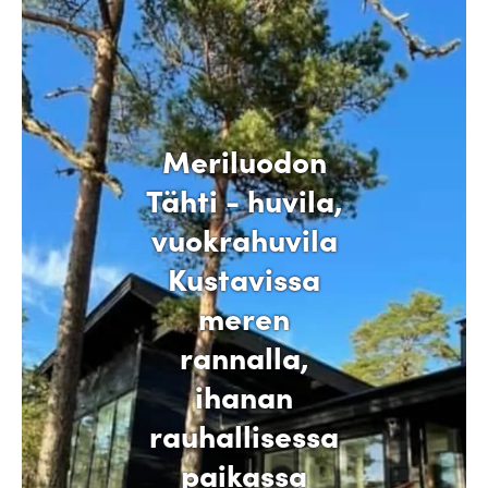
Meriluodon
Tähti - huvila,
vuokrahuvila
Kustavissa
meren
rannalla,
ihanan
rauhallisessa
paikassa