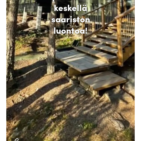
keskellä
saariston
luontoa!