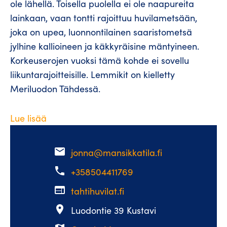
ole lähellä. Toisella puolella ei ole naapureita
lainkaan, vaan tontti rajoittuu huvilametsään,
joka on upea, luonnontilainen saaristometsä
jylhine kallioineen ja käkkyräisine mäntyineen.
Korkeuserojen vuoksi tämä kohde ei sovellu
liikuntarajoitteisille. Lemmikit on kielletty
Meriluodon Tähdessä.
Lue lisää
email
jonna@mansikkatila.fi
phone
+358504411769
web
tahtihuvilat.fi
place
Luodontie 39 Kustavi