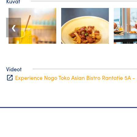
Kuvat
❮
Videot
open_in_new
Experience Nogo Toko Asian Bistro Rantatie 5A 
Matkailuneuvonta
Puhelin: +358 400 117 123