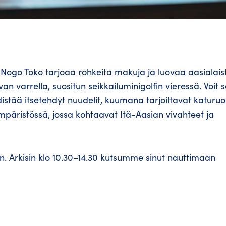
go Toko tarjoaa rohkeita makuja ja luovaa aasialais
van varrella, suositun seikkailuminigolfin vieressä. Voit
stää itsetehdyt nuudelit, kuumana tarjoiltavat katuruo
päristössä, jossa kohtaavat Itä-Aasian vivahteet ja
un. Arkisin klo 10.30–14.30 kutsumme sinut nauttimaan