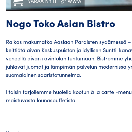
VARAA NYT!
WWW
Nogo Toko Asian Bistro
Raikas makumatka Aasiaan Paraisten sydämessä – No
keittiötä aivan Keskuspuiston ja idyllisen Suntti-kana
veneellä aivan ravintolan tuntumaan. Bistromme yhdi
juhlavat juomat ja lämpimän palvelun modernissa ym
suomalainen saaristotunnelma.
Iltaisin tarjoilemme huolella kootun à la carte -men
maistuvasta lounasbuffetista.