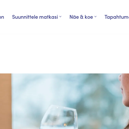
on
Suunnittele matkasi
Näe & koe
Tapahtum