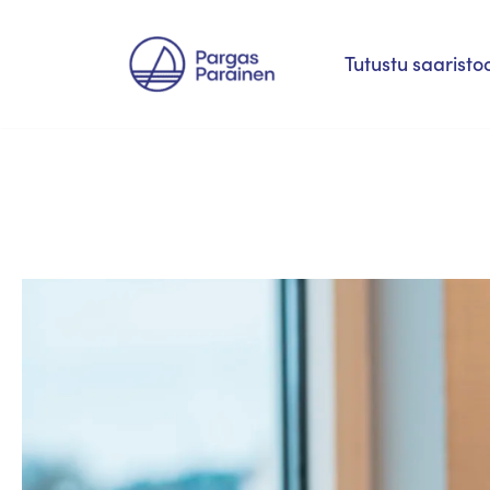
Siirry
Tutustu saaristo
suoraan
sisältöön