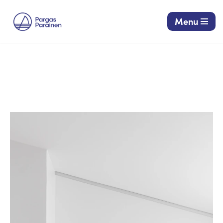
Menu
Siirry
suoraan
sisältöön