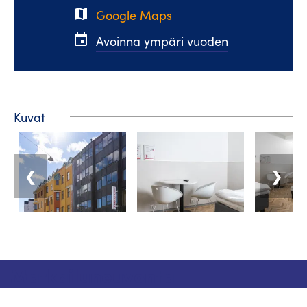
map
Google Maps
event
Avoinna ympäri vuoden
Kuvat
❮
❯
Matkailuneuvonta