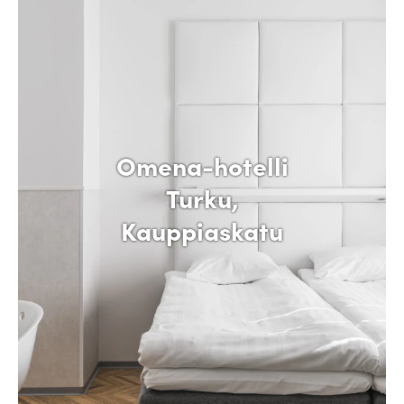
Omena-hotelli
Turku,
Kauppiaskatu