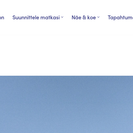
on
Suunnittele matkasi
Näe & koe
Tapahtum