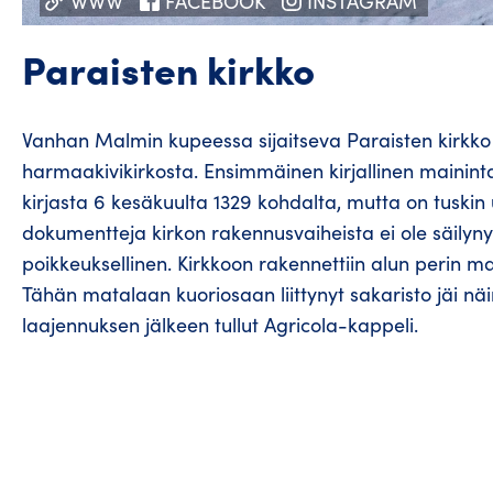
WWW
FACEBOOK
INSTAGRAM
Paraisten kirkko
Vanhan Malmin kupeessa sijaitseva Paraisten kirkk
harmaakivikirkosta. Ensimmäinen kirjallinen mainint
kirjasta 6 kesäkuulta 1329 kohdalta, mutta on tuskin
dokumentteja kirkon rakennusvaiheista ei ole säilyny
poikkeuksellinen. Kirkkoon rakennettiin alun perin ma
Tähän matalaan kuoriosaan liittynyt sakaristo jäi nä
laajennuksen jälkeen tullut Agricola-kappeli.