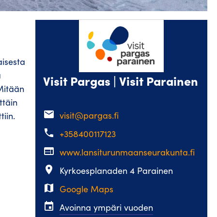
isesta
a
Visit Pargas | Visit Parainen
 Mitään
ttäin
email
visit@pargas.fi
iin.
phone
+358400117123
web
www.lansiturunmaanseurakunta.fi
place
Kyrkoesplanaden 4 Parainen
map
Google Maps
event
Avoinna ympäri vuoden