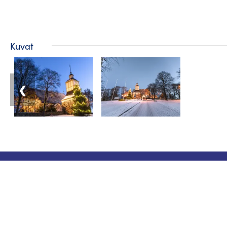
Kuvat
❮
Matkailuneuvonta
Puhelin: +358 400 117 123
Sähköposti: visit@pargas.fi