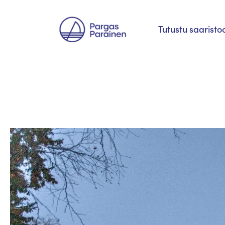
Siirry
Tutustu saaristo
suoraan
sisältöön