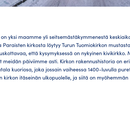
o on yksi maamme yli seitsemästäkymmenestä keskiaika
a Paraisten kirkosta löytyy Turun Tuomiokirkon mustast
 uskottavaa, että kysymyksessä on nykyinen kivikirkko.
t meidän päiviimme asti. Kirkon rakennushistoria on eri
tala kuoriosa, joka jossain vaiheessa 1400-luvulla purett
in kirkon itäseinän ulkopuolelle, ja siitä on myöhemmän