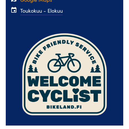
event
Toukokuu - Elokuu