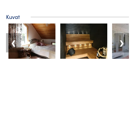
Kuvat
❮
❯
Matkailuneuvonta
Puhelin: +358 400 117 123
Sähköposti: visit@pargas.fi