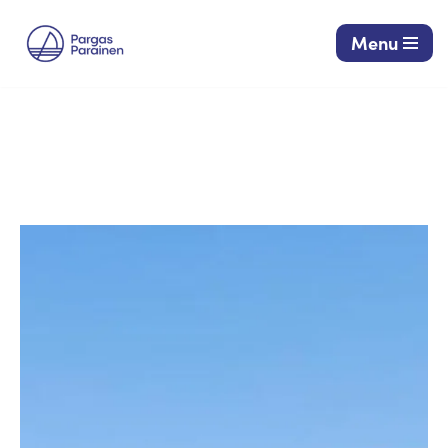
Menu
Siirry
suoraan
sisältöön