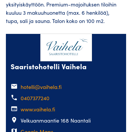
yksityiskäyttöön. Premium-majoituksen tiloihin
kuuluu 3 makuuhuonetta (max. 6 henkilöä),
tupa, sali ja sauna. Talon koko on 100 m2.
Saaristohotelli Vaihela
email
hotelli@vaihela.fi
phone
0407377240
web
www.vaihela.fi
place
Velkuanmaantie 168 Naantali
map
Google Maps