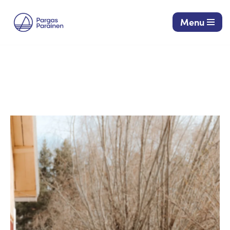
Menu
Siirry
suoraan
sisältöön