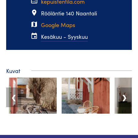
web
kepuistentila.com
place
Rööläntie 140 Naantali
map
Google Maps
event
Kesäkuu - Syyskuu
Kuvat
❮
❯