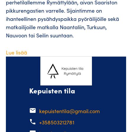
perhetilallemme Rymättylään, aivan Saariston
pikkurengastien varrelle. Sijaintimme on
ihanteellinen pysähdyspaikka pyöräilijöille sekä
matkailijoille matkalla Naantaliin, Turkuun,
Nauvoon tai Seilin suuntaan.
Lue lisää
Kepuisten tila
email
kepuistentila@gmail.com
phone
+358503212781