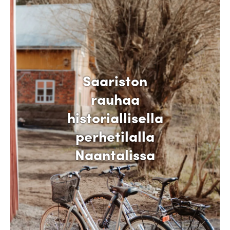
Saariston
rauhaa
historiallisella
perhetilalla
Naantalissa