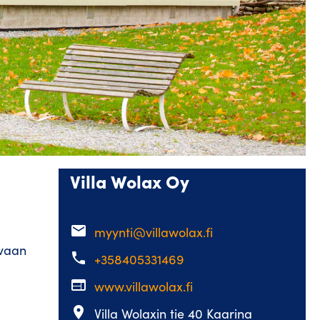
Villa Wolax Oy
email
myynti@villawolax.fi
ovaan
phone
+358405331469
web
www.villawolax.fi
place
Villa Wolaxin tie 40 Kaarina