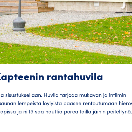
Kapteenin rantahuvila
sisustuksellaan. Huvila tarjoaa mukavan ja intiimin
. Saunan lempeistä löylyistä pääsee rentoutumaan hier
pissa ja niitä saa nauttia porealtailla jäihin peiteltynä.