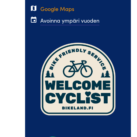
map
Google Maps
event
Avoinna ympäri vuoden