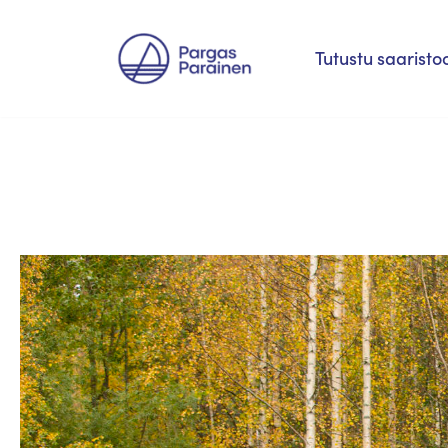
Siirry
Tutustu saaristo
suoraan
sisältöön