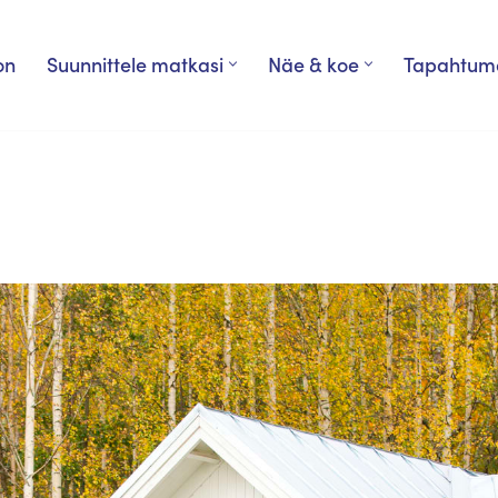
on
Suunnittele matkasi
Näe & koe
Tapahtum