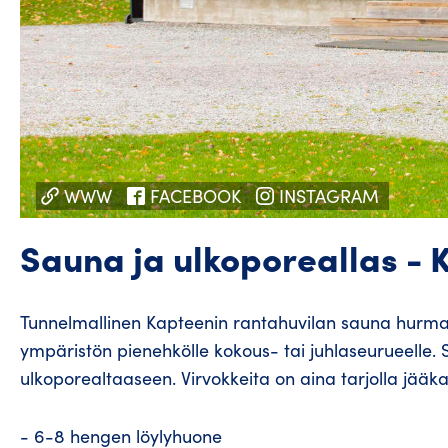
WWW
FACEBOOK
INSTAGRAM
Sauna ja ulkoporeallas - 
Tunnelmallinen Kapteenin rantahuvilan sauna hurmaa 
ympäristön pienehkölle kokous- tai juhlaseurueelle
ulkoporealtaaseen. Virvokkeita on aina tarjolla jääkaa
- 6-8 hengen löylyhuone