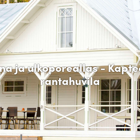
na ja ulkoporeallas - Kapte
rantahuvila