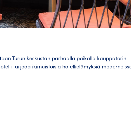
itaan Turun keskustan parhaalla paikalla kauppatorin
hotelli tarjoaa ikimuistoisia hotellielämyksiä moderneiss