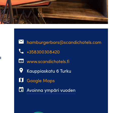
email
hamburgerbors@scandichotels.com
phone
+358300308420
a
web
www.scandichotels.fi
place
Kauppiaskatu 6 Turku
map
Google Maps
event
Avoinna ympäri vuoden