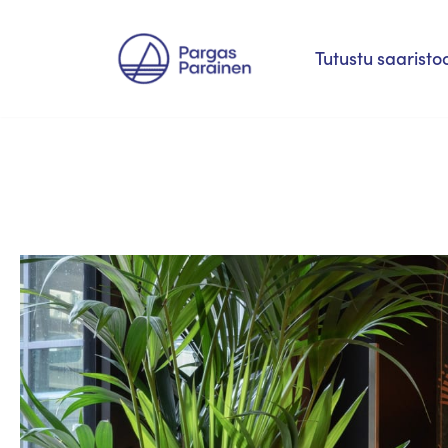
Siirry
Tutustu saaristo
suoraan
sisältöön