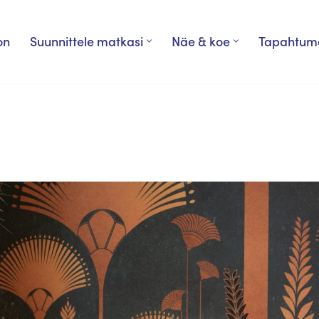
on
Suunnittele matkasi
Näe & koe
Tapahtum