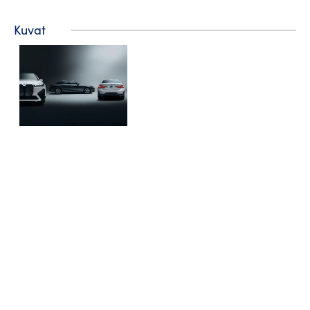
Kuvat
Matkailuneuvonta
Puhelin: +358 400 117 123
Sähköposti: visit@pargas.fi