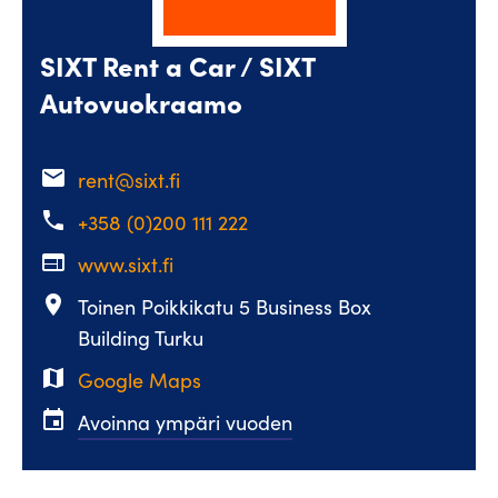
SIXT Rent a Car / SIXT
Autovuokraamo
email
rent@sixt.fi
phone
+358 (0)200 111 222
web
www.sixt.fi
place
Toinen Poikkikatu 5 Business Box
Building Turku
map
Google Maps
event
Avoinna ympäri vuoden