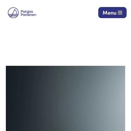
Menu
Siirry
suoraan
sisältöön