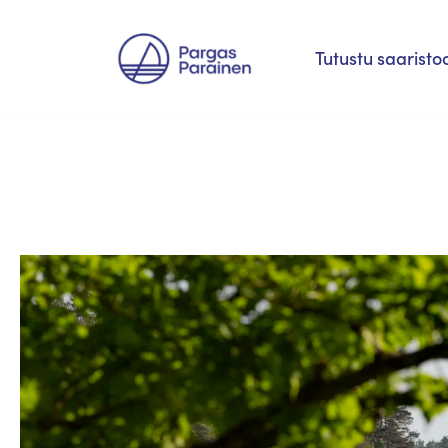
Siirry
Tutustu saaristo
suoraan
sisältöön