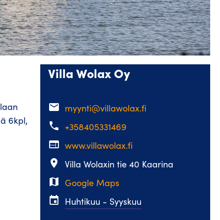
Villa Wolax Oy
llaan
email
myynti@villawolax.fi
ä 6kpl,
phone
+358405331469
web
www.villawolax.fi
place
Villa Wolaxin tie 40 Kaarina
map
Google Maps
event
Huhtikuu - Syyskuu