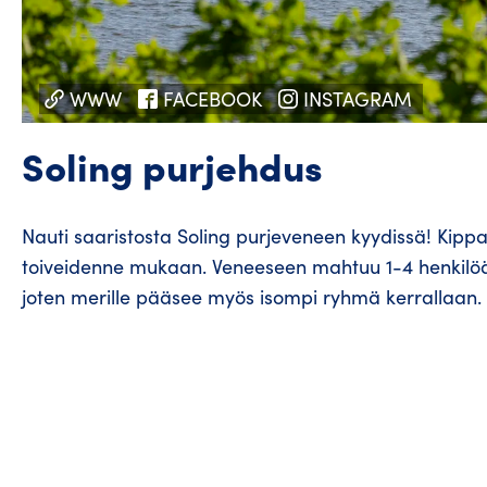
WWW
FACEBOOK
INSTAGRAM
Soling purjehdus
Nauti saaristosta Soling purjeveneen kyydissä! Kippa
toiveidenne mukaan. Veneeseen mahtuu 1-4 henkilöä 
joten merille pääsee myös isompi ryhmä kerrallaan.