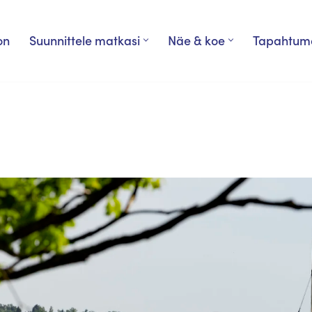
on
Suunnittele matkasi
Näe & koe
Tapahtum