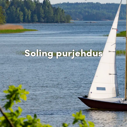
Soling purjehdus