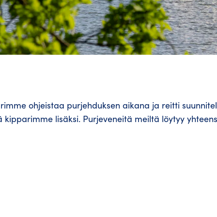
rimme ohjeistaa purjehduksen aikana ja reitti suunnite
kipparimme lisäksi. Purjeveneitä meiltä löytyy yhteens