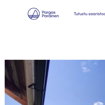
Siirry
Tutustu saaristo
suoraan
sisältöön