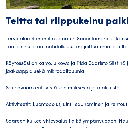
Teltta tai riippukeinu pai
Tervetuloa Sandholm saareen Saaristomerelle, kansal
Täällä sinulla on mahdollisuus majoittua omalla teltall
Käytössäsi on kaivo, ulkowc ja Pidä Saaristo Siistinä
jääkaappia sekä mikroaaltouunia.
Saunavuoro erillisestä sopimuksesta ja maksusta.
Aktiviteetit: Luontopolut, uinti, saunominen ja rento
Saareen kulkee yhteysalus Falkö ympärivuoden, Nauv