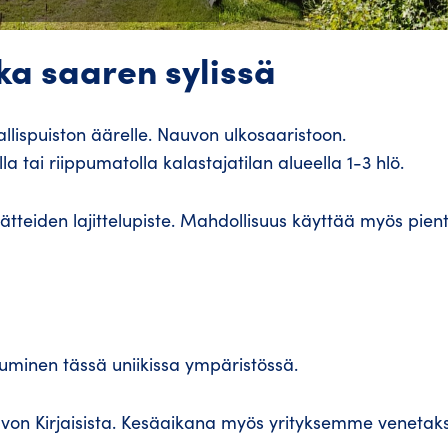
kka saaren sylissä
lispuiston äärelle. Nauvon ulkosaaristoon.
a tai riippumatolla kalastajatilan alueella 1-3 hlö.
 jätteiden lajittelupiste. Mahdollisuus käyttää myös pien
utuminen tässä uniikissa ympäristössä.
on Kirjaisista. Kesäaikana myös yrityksemme venetaks