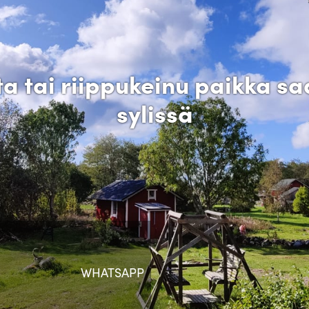
ta tai riippukeinu paikka s
sylissä
WHATSAPP