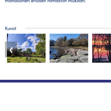
mahdollinen erillisen hinnaston mukaan.
Kuvat
❮
Matkailuneuvonta
Puhelin: +358 400 117 123
Sähköposti: visit@pargas.fi