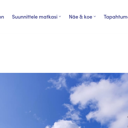
on
Suunnittele matkasi
Näe & koe
Tapahtum