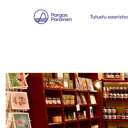
Siirry
Tutustu saaristo
suoraan
sisältöön