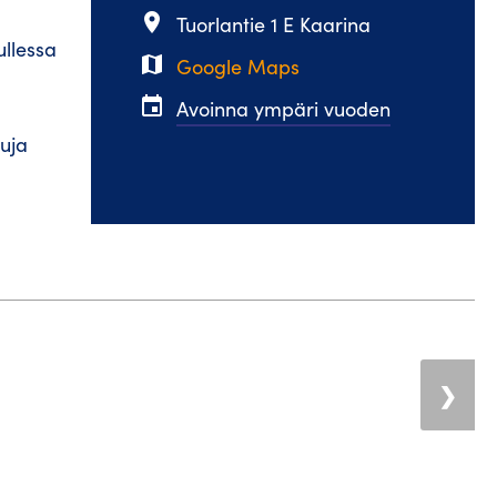
place
Tuorlantie 1 E Kaarina
ullessa
map
Google Maps
event
Avoinna ympäri vuoden
kuja
❯