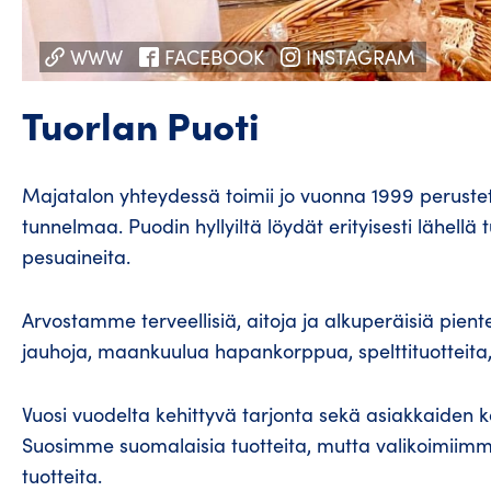
WWW
FACEBOOK
INSTAGRAM
Tuorlan Puoti
Majatalon yhteydessä toimii jo vuonna 1999 perustet
tunnelmaa. Puodin hyllyiltä löydät erityisesti lähellä 
pesuaineita.
Arvostamme terveellisiä, aitoja ja alkuperäisiä piente
jauhoja, maankuulua hapankorppua, spelttituotteita,
Vuosi vuodelta kehittyvä tarjonta sekä asiakkaiden ka
Suosimme suomalaisia tuotteita, mutta valikoimiim
tuotteita.