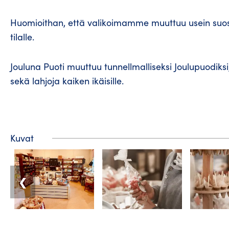
Huomioithan, että valikoimamme muuttuu usein suosit
tilalle.
Jouluna Puoti muuttuu tunnellmalliseksi Joulupuodiks
sekä lahjoja kaiken ikäisille.
Kuvat
❮