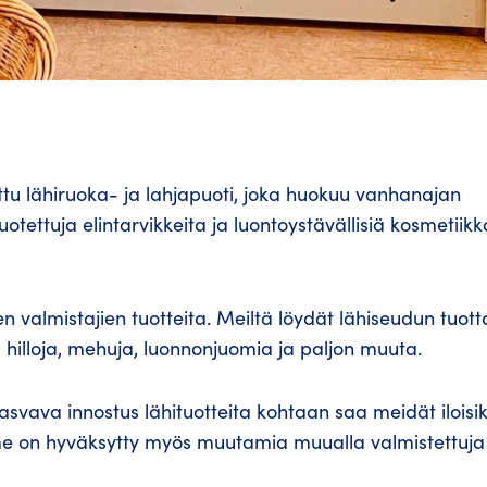
tu lähiruoka- ja lahjapuoti, joka huokuu vanhanajan
tuotettuja elintarvikkeita ja luontoystävällisiä kosmetiikk
n valmistajien tuotteita. Meiltä löydät lähiseudun tuott
 hilloja, mehuja, luonnonjuomia ja paljon muuta.
svava innostus lähituotteita kohtaan saa meidät iloisik
me on hyväksytty myös muutamia muualla valmistettuja