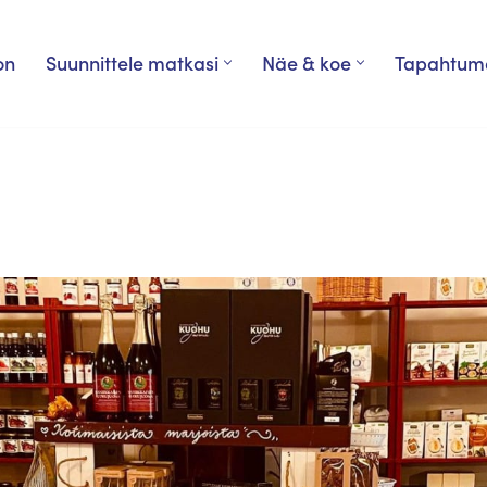
on
Suunnittele matkasi
Näe & koe
Tapahtum