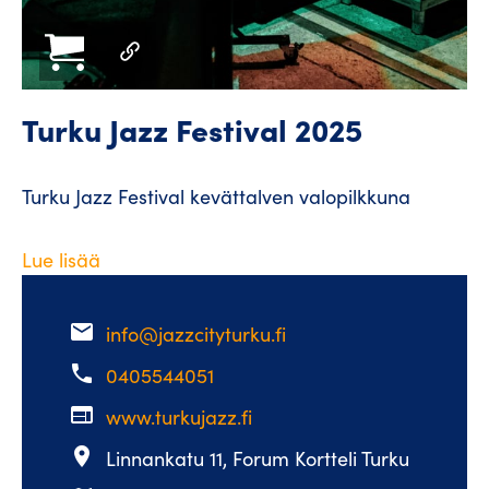
Turku Jazz Festival 2025
Turku Jazz Festival kevättalven valopilkkuna
Lue lisää
email
info@jazzcityturku.fi
phone
0405544051
web
www.turkujazz.fi
place
Linnankatu 11, Forum Kortteli Turku