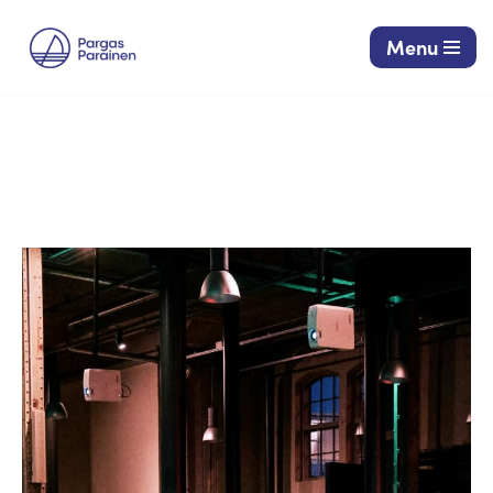
Menu
Siirry
suoraan
sisältöön