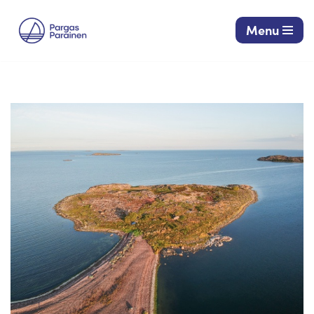
Menu
Siirry
suoraan
sisältöön