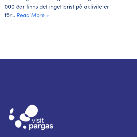
000 öar finns det inget brist på aktiviteter
för…
Read More »
Matkailuneuvonta
Puhelin: +358 400 117 123
Sähköposti: visit@pargas.fi